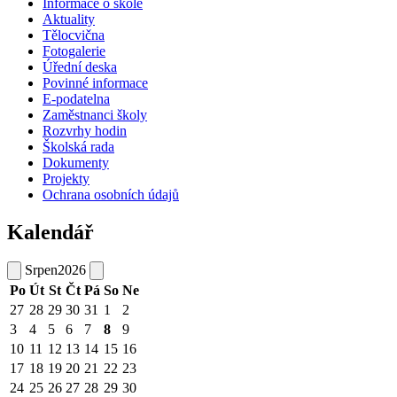
Informace o škole
Aktuality
Tělocvična
Fotogalerie
Úřední deska
Povinné informace
E-podatelna
Zaměstnanci školy
Rozvrhy hodin
Školská rada
Dokumenty
Projekty
Ochrana osobních údajů
Kalendář
Srpen
2026
Po
Út
St
Čt
Pá
So
Ne
27
28
29
30
31
1
2
3
4
5
6
7
8
9
10
11
12
13
14
15
16
17
18
19
20
21
22
23
24
25
26
27
28
29
30