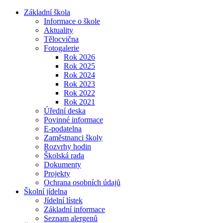
Základní škola
Informace o škole
Aktuality
Tělocvična
Fotogalerie
Rok 2026
Rok 2025
Rok 2024
Rok 2023
Rok 2022
Rok 2021
Úřední deska
Povinné informace
E-podatelna
Zaměstnanci školy
Rozvrhy hodin
Školská rada
Dokumenty
Projekty
Ochrana osobních údajů
Školní jídelna
Jídelní lístek
Základní informace
Seznam alergenů