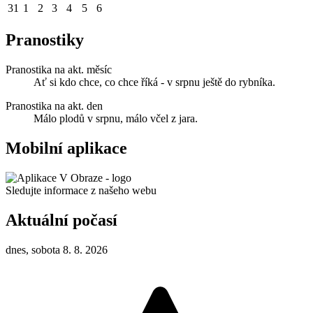
31
1
2
3
4
5
6
Pranostiky
Pranostika na akt. měsíc
Ať si kdo chce, co chce říká - v srpnu ještě do rybníka.
Pranostika na akt. den
Málo plodů v srpnu, málo včel z jara.
Mobilní aplikace
Sledujte informace z našeho webu
Aktuální počasí
dnes, sobota 8. 8. 2026