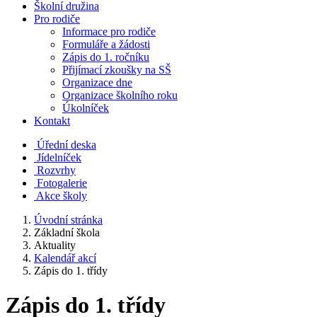
Školní družina
Pro rodiče
Informace pro rodiče
Formuláře a žádosti
Zápis do 1. ročníku
Přijímací zkoušky na SŠ
Organizace dne
Organizace školního roku
Úkolníček
Kontakt
Úřední deska
Jídelníček
Rozvrhy
Fotogalerie
Akce školy
Úvodní stránka
Základní škola
Aktuality
Kalendář akcí
Zápis do 1. třídy
Zápis do 1. třídy