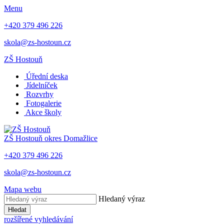
Menu
+420 379 496 226
skola@zs-hostoun.cz
ZŠ Hostouň
Úřední deska
Jídelníček
Rozvrhy
Fotogalerie
Akce školy
ZŠ Hostouň
okres Domažlice
+420 379 496 226
skola@zs-hostoun.cz
Mapa webu
Hledaný výraz
Hledat
rozšířené vyhledávání