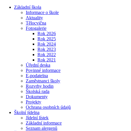
Základní škola
Informace o škole
Aktuality
Tělocvična
Fotogalerie
Rok 2026
Rok 2025
Rok 2024
Rok 2023
Rok 2022
Rok 2021
Úřední deska
Povinné informace
E-podatelna
Zaměstnanci školy
Rozvrhy hodin
Školská rada
Dokumenty
Projekty
Ochrana osobních údajů
Školní jídelna
Jídelní lístek
Základní informace
Seznam alergenů