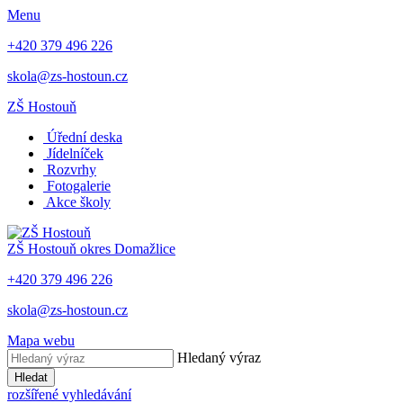
Menu
+420 379 496 226
skola@zs-hostoun.cz
ZŠ Hostouň
Úřední deska
Jídelníček
Rozvrhy
Fotogalerie
Akce školy
ZŠ Hostouň
okres Domažlice
+420 379 496 226
skola@zs-hostoun.cz
Mapa webu
Hledaný výraz
Hledat
rozšířené vyhledávání