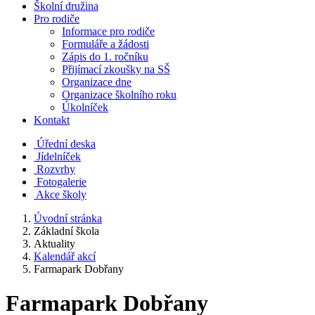
Školní družina
Pro rodiče
Informace pro rodiče
Formuláře a žádosti
Zápis do 1. ročníku
Přijímací zkoušky na SŠ
Organizace dne
Organizace školního roku
Úkolníček
Kontakt
Úřední deska
Jídelníček
Rozvrhy
Fotogalerie
Akce školy
Úvodní stránka
Základní škola
Aktuality
Kalendář akcí
Farmapark Dobřany
Farmapark Dobřany