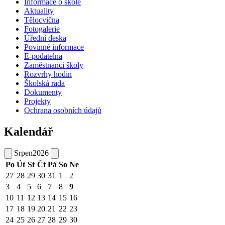
Informace o škole
Aktuality
Tělocvična
Fotogalerie
Úřední deska
Povinné informace
E-podatelna
Zaměstnanci školy
Rozvrhy hodin
Školská rada
Dokumenty
Projekty
Ochrana osobních údajů
Kalendář
Srpen
2026
Po
Út
St
Čt
Pá
So
Ne
27
28
29
30
31
1
2
3
4
5
6
7
8
9
10
11
12
13
14
15
16
17
18
19
20
21
22
23
24
25
26
27
28
29
30