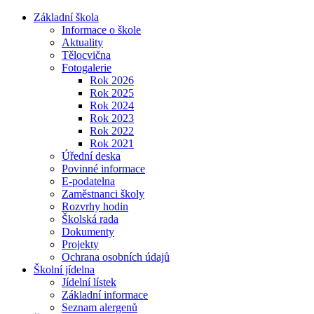
Základní škola
Informace o škole
Aktuality
Tělocvična
Fotogalerie
Rok 2026
Rok 2025
Rok 2024
Rok 2023
Rok 2022
Rok 2021
Úřední deska
Povinné informace
E-podatelna
Zaměstnanci školy
Rozvrhy hodin
Školská rada
Dokumenty
Projekty
Ochrana osobních údajů
Školní jídelna
Jídelní lístek
Základní informace
Seznam alergenů