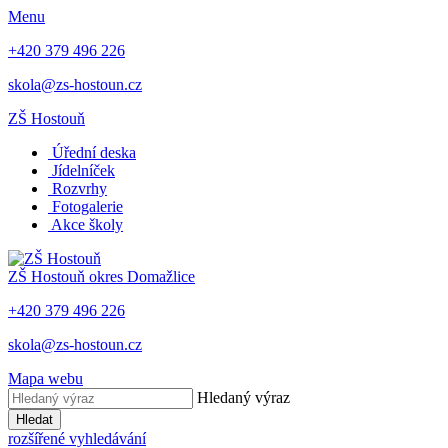
Menu
+420 379 496 226
skola@zs-hostoun.cz
ZŠ Hostouň
Úřední deska
Jídelníček
Rozvrhy
Fotogalerie
Akce školy
ZŠ Hostouň
okres Domažlice
+420 379 496 226
skola@zs-hostoun.cz
Mapa webu
Hledaný výraz
Hledat
rozšířené vyhledávání