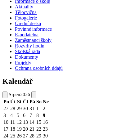
Informace o škole
Aktuality
Tělocvična
Fotogalerie
Úřední deska
Povinné informace
E-podatelna
Zaměstnanci školy
Rozvrhy hodin
Školská rada
Dokumenty
Projekty
Ochrana osobních údajů
Kalendář
Srpen
2026
Po
Út
St
Čt
Pá
So
Ne
27
28
29
30
31
1
2
3
4
5
6
7
8
9
10
11
12
13
14
15
16
17
18
19
20
21
22
23
24
25
26
27
28
29
30