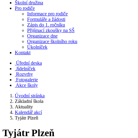
Školní družina
Pro rodiče
Informace pro rodiče
Formuláře a žádosti
Zápis do 1. ročníku
Přijímací zkoušky na SŠ
Organizace dne
Organizace školního roku
Úkolníček
Kontakt
Úřední deska
Jídelníček
Rozvrhy
Fotogalerie
Akce školy
Úvodní stránka
Základní škola
Aktuality
Kalendář akcí
Tyjátr Plzeň
Tyjátr Plzeň