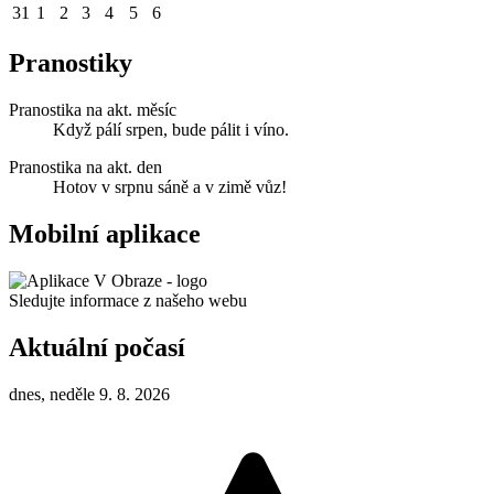
31
1
2
3
4
5
6
Pranostiky
Pranostika na akt. měsíc
Když pálí srpen, bude pálit i víno.
Pranostika na akt. den
Hotov v srpnu sáně a v zimě vůz!
Mobilní aplikace
Sledujte informace z našeho webu
Aktuální počasí
dnes, neděle 9. 8. 2026