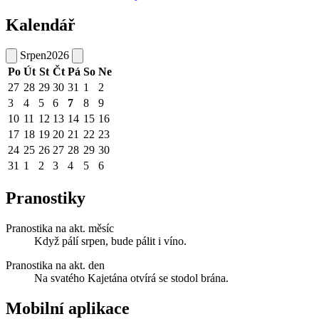
Kalendář
Srpen
2026
Po
Út
St
Čt
Pá
So
Ne
27
28
29
30
31
1
2
3
4
5
6
7
8
9
10
11
12
13
14
15
16
17
18
19
20
21
22
23
24
25
26
27
28
29
30
31
1
2
3
4
5
6
Pranostiky
Pranostika na akt. měsíc
Když pálí srpen, bude pálit i víno.
Pranostika na akt. den
Na svatého Kajetána otvírá se stodol brána.
Mobilní aplikace