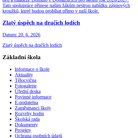
Tato spolupráce přinese našim žákům pestrou nabídku zájmových
kroužků, které budou probíhat přímo v naší škole.
Zlatý úspěch na dračích lodích
Datum:
20. 6. 2026
Zlatý úspěch na dračích lodích
Základní škola
Informace o škole
Aktuality
Tělocvična
Fotogalerie
Úřední deska
Povinné informace
E-podatelna
Zaměstnanci školy
Rozvrhy hodin
Školská rada
Dokumenty
Projekty
Ochrana osobních údajů