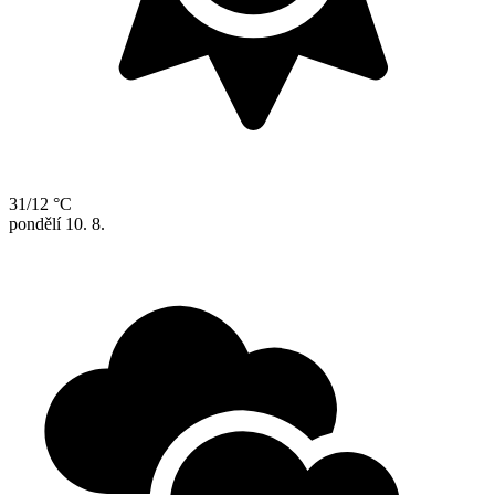
31/12 °C
pondělí
10. 8.