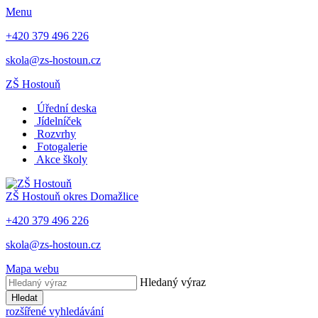
Menu
+420 379 496 226
skola@zs-hostoun.cz
ZŠ Hostouň
Úřední deska
Jídelníček
Rozvrhy
Fotogalerie
Akce školy
ZŠ Hostouň
okres Domažlice
+420 379 496 226
skola@zs-hostoun.cz
Mapa webu
Hledaný výraz
Hledat
rozšířené vyhledávání