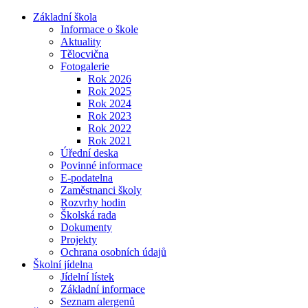
Základní škola
Informace o škole
Aktuality
Tělocvična
Fotogalerie
Rok 2026
Rok 2025
Rok 2024
Rok 2023
Rok 2022
Rok 2021
Úřední deska
Povinné informace
E-podatelna
Zaměstnanci školy
Rozvrhy hodin
Školská rada
Dokumenty
Projekty
Ochrana osobních údajů
Školní jídelna
Jídelní lístek
Základní informace
Seznam alergenů