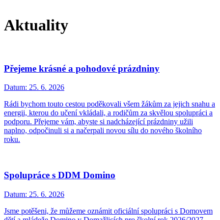
Aktuality
Přejeme krásné a pohodové prázdniny
Datum:
25. 6. 2026
Rádi bychom touto cestou poděkovali všem žákům za jejich snahu a
energii, kterou do učení vkládali, a rodičům za skvělou spolupráci a
podporu. Přejeme vám, abyste si nadcházející prázdniny užili
naplno, odpočinuli si a načerpali novou sílu do nového školního
roku.
Spolupráce s DDM Domino
Datum:
25. 6. 2026
Jsme potěšeni, že můžeme oznámit oficiální spolupráci s Domovem
dětí a mládeže Domino v Domažlicích pro školní rok 2026/2027.