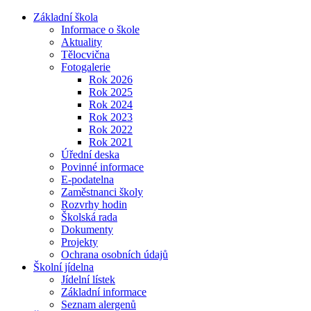
Základní škola
Informace o škole
Aktuality
Tělocvična
Fotogalerie
Rok 2026
Rok 2025
Rok 2024
Rok 2023
Rok 2022
Rok 2021
Úřední deska
Povinné informace
E-podatelna
Zaměstnanci školy
Rozvrhy hodin
Školská rada
Dokumenty
Projekty
Ochrana osobních údajů
Školní jídelna
Jídelní lístek
Základní informace
Seznam alergenů