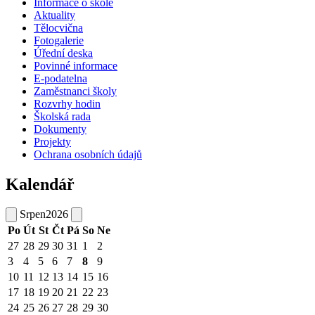
Informace o škole
Aktuality
Tělocvična
Fotogalerie
Úřední deska
Povinné informace
E-podatelna
Zaměstnanci školy
Rozvrhy hodin
Školská rada
Dokumenty
Projekty
Ochrana osobních údajů
Kalendář
Srpen
2026
Po
Út
St
Čt
Pá
So
Ne
27
28
29
30
31
1
2
3
4
5
6
7
8
9
10
11
12
13
14
15
16
17
18
19
20
21
22
23
24
25
26
27
28
29
30