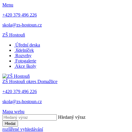
Menu
+420 379 496 226
skola@zs-hostoun.cz
ZŠ Hostouň
Úřední deska
Jídelníček
Rozvrhy
Fotogalerie
Akce školy
ZŠ Hostouň
okres Domažlice
+420 379 496 226
skola@zs-hostoun.cz
Mapa webu
Hledaný výraz
Hledat
rozšířené vyhledávání