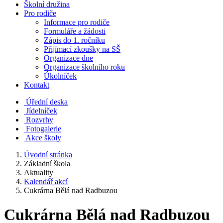
Školní družina
Pro rodiče
Informace pro rodiče
Formuláře a žádosti
Zápis do 1. ročníku
Přijímací zkoušky na SŠ
Organizace dne
Organizace školního roku
Úkolníček
Kontakt
Úřední deska
Jídelníček
Rozvrhy
Fotogalerie
Akce školy
Úvodní stránka
Základní škola
Aktuality
Kalendář akcí
Cukrárna Bělá nad Radbuzou
Cukrárna Bělá nad Radbuzou