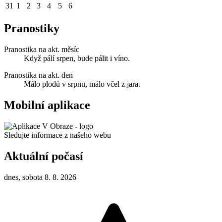
31
1
2
3
4
5
6
Pranostiky
Pranostika na akt. měsíc
Když pálí srpen, bude pálit i víno.
Pranostika na akt. den
Málo plodů v srpnu, málo včel z jara.
Mobilní aplikace
Sledujte informace z našeho webu
Aktuální počasí
dnes, sobota 8. 8. 2026