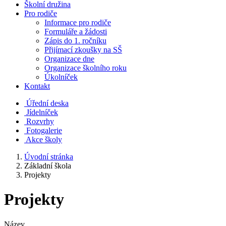
Školní družina
Pro rodiče
Informace pro rodiče
Formuláře a žádosti
Zápis do 1. ročníku
Přijímací zkoušky na SŠ
Organizace dne
Organizace školního roku
Úkolníček
Kontakt
Úřední deska
Jídelníček
Rozvrhy
Fotogalerie
Akce školy
Úvodní stránka
Základní škola
Projekty
Projekty
Název