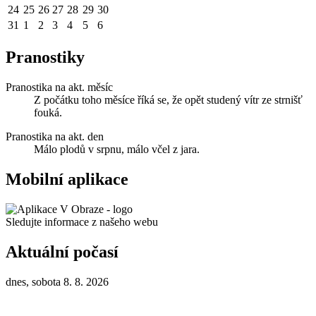
24
25
26
27
28
29
30
31
1
2
3
4
5
6
Pranostiky
Pranostika na akt. měsíc
Z počátku toho měsíce říká se, že opět studený vítr ze strnišť
fouká.
Pranostika na akt. den
Málo plodů v srpnu, málo včel z jara.
Mobilní aplikace
Sledujte informace z našeho webu
Aktuální počasí
dnes, sobota 8. 8. 2026