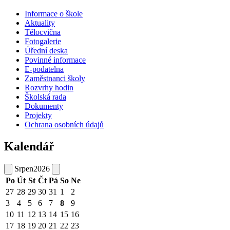
Informace o škole
Aktuality
Tělocvična
Fotogalerie
Úřední deska
Povinné informace
E-podatelna
Zaměstnanci školy
Rozvrhy hodin
Školská rada
Dokumenty
Projekty
Ochrana osobních údajů
Kalendář
Srpen
2026
Po
Út
St
Čt
Pá
So
Ne
27
28
29
30
31
1
2
3
4
5
6
7
8
9
10
11
12
13
14
15
16
17
18
19
20
21
22
23