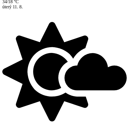
34/18 °C
úterý
11. 8.