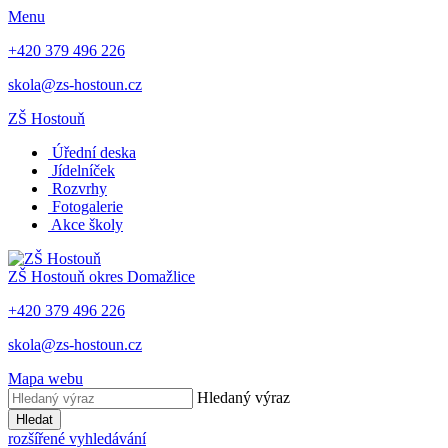
Menu
+420 379 496 226
skola@zs-hostoun.cz
ZŠ Hostouň
Úřední deska
Jídelníček
Rozvrhy
Fotogalerie
Akce školy
ZŠ Hostouň
okres Domažlice
+420 379 496 226
skola@zs-hostoun.cz
Mapa webu
Hledaný výraz
Hledat
rozšířené vyhledávání