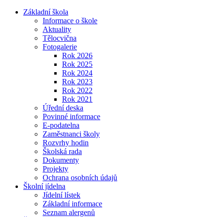
Základní škola
Informace o škole
Aktuality
Tělocvična
Fotogalerie
Rok 2026
Rok 2025
Rok 2024
Rok 2023
Rok 2022
Rok 2021
Úřední deska
Povinné informace
E-podatelna
Zaměstnanci školy
Rozvrhy hodin
Školská rada
Dokumenty
Projekty
Ochrana osobních údajů
Školní jídelna
Jídelní lístek
Základní informace
Seznam alergenů