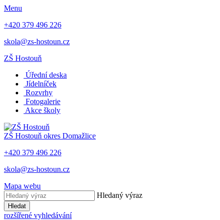
Menu
+420 379 496 226
skola@zs-hostoun.cz
ZŠ Hostouň
Úřední deska
Jídelníček
Rozvrhy
Fotogalerie
Akce školy
ZŠ Hostouň
okres Domažlice
+420 379 496 226
skola@zs-hostoun.cz
Mapa webu
Hledaný výraz
Hledat
rozšířené vyhledávání