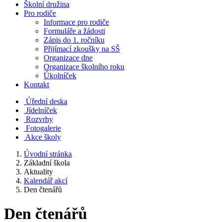
Školní družina
Pro rodiče
Informace pro rodiče
Formuláře a žádosti
Zápis do 1. ročníku
Přijímací zkoušky na SŠ
Organizace dne
Organizace školního roku
Úkolníček
Kontakt
Úřední deska
Jídelníček
Rozvrhy
Fotogalerie
Akce školy
Úvodní stránka
Základní škola
Aktuality
Kalendář akcí
Den čtenářů
Den čtenářů