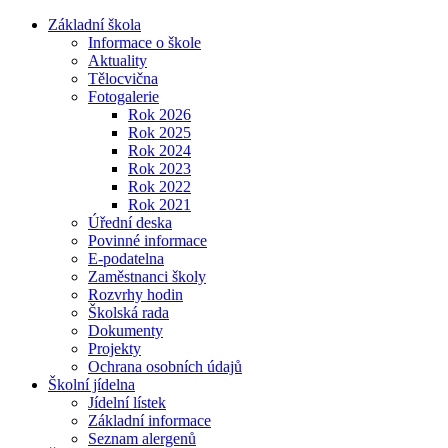
Základní škola
Informace o škole
Aktuality
Tělocvična
Fotogalerie
Rok 2026
Rok 2025
Rok 2024
Rok 2023
Rok 2022
Rok 2021
Úřední deska
Povinné informace
E-podatelna
Zaměstnanci školy
Rozvrhy hodin
Školská rada
Dokumenty
Projekty
Ochrana osobních údajů
Školní jídelna
Jídelní lístek
Základní informace
Seznam alergenů