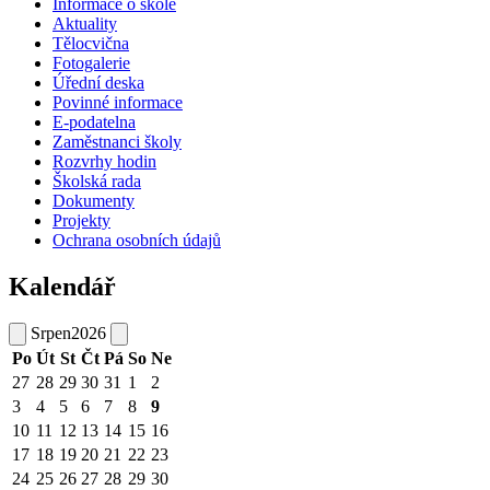
Informace o škole
Aktuality
Tělocvična
Fotogalerie
Úřední deska
Povinné informace
E-podatelna
Zaměstnanci školy
Rozvrhy hodin
Školská rada
Dokumenty
Projekty
Ochrana osobních údajů
Kalendář
Srpen
2026
Po
Út
St
Čt
Pá
So
Ne
27
28
29
30
31
1
2
3
4
5
6
7
8
9
10
11
12
13
14
15
16
17
18
19
20
21
22
23
24
25
26
27
28
29
30