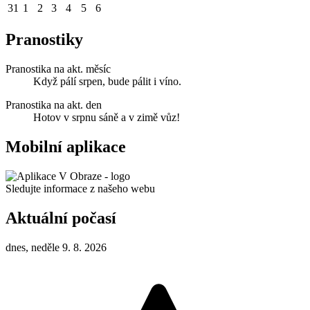
31
1
2
3
4
5
6
Pranostiky
Pranostika na akt. měsíc
Když pálí srpen, bude pálit i víno.
Pranostika na akt. den
Hotov v srpnu sáně a v zimě vůz!
Mobilní aplikace
Sledujte informace z našeho webu
Aktuální počasí
dnes, neděle 9. 8. 2026