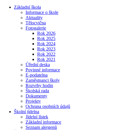
Základní škola
Informace o škole
Aktuality
Tělocvična
Fotogalerie
Rok 2026
Rok 2025
Rok 2024
Rok 2023
Rok 2022
Rok 2021
Úřední deska
Povinné informace
E-podatelna
Zaměstnanci školy
Rozvrhy hodin
Školská rada
Dokumenty
Projekty
Ochrana osobních údajů
Školní jídelna
Jídelní lístek
Základní informace
Seznam alergenů