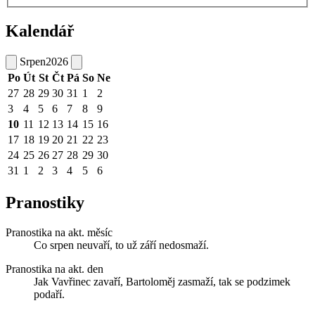
Kalendář
Srpen
2026
Po
Út
St
Čt
Pá
So
Ne
27
28
29
30
31
1
2
3
4
5
6
7
8
9
10
11
12
13
14
15
16
17
18
19
20
21
22
23
24
25
26
27
28
29
30
31
1
2
3
4
5
6
Pranostiky
Pranostika na akt. měsíc
Co srpen neuvaří, to už září nedosmaží.
Pranostika na akt. den
Jak Vavřinec zavaří, Bartoloměj zasmaží, tak se podzimek
podaří.