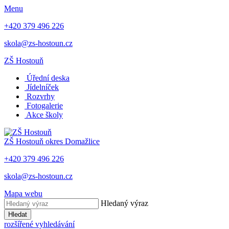
Menu
+420 379 496 226
skola@zs-hostoun.cz
ZŠ Hostouň
Úřední deska
Jídelníček
Rozvrhy
Fotogalerie
Akce školy
ZŠ Hostouň
okres Domažlice
+420 379 496 226
skola@zs-hostoun.cz
Mapa webu
Hledaný výraz
Hledat
rozšířené vyhledávání