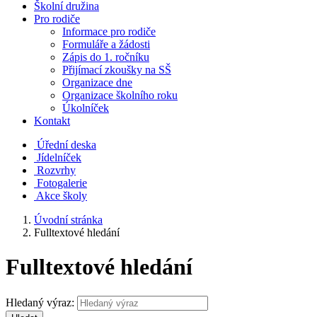
Školní družina
Pro rodiče
Informace pro rodiče
Formuláře a žádosti
Zápis do 1. ročníku
Přijímací zkoušky na SŠ
Organizace dne
Organizace školního roku
Úkolníček
Kontakt
Úřední deska
Jídelníček
Rozvrhy
Fotogalerie
Akce školy
Úvodní stránka
Fulltextové hledání
Fulltextové hledání
Hledaný výraz: