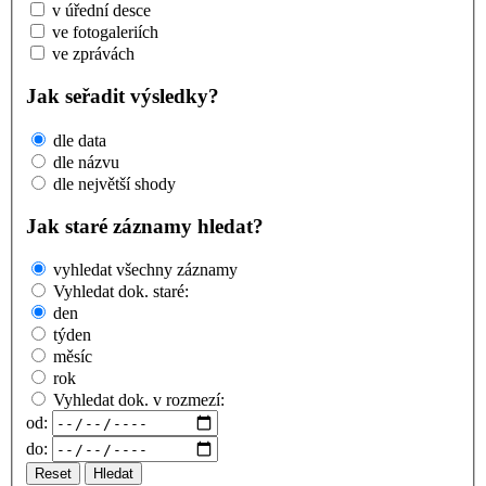
v úřední desce
ve fotogaleriích
ve zprávách
Jak seřadit výsledky?
dle data
dle názvu
dle největší shody
Jak staré záznamy hledat?
vyhledat všechny záznamy
Vyhledat dok. staré:
den
týden
měsíc
rok
Vyhledat dok. v rozmezí:
od:
do:
Reset
Hledat