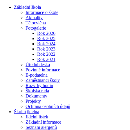
Základní škola
Informace o škole
Aktuality
Tělocvična
Fotogalerie
Rok 2026
Rok 2025
Rok 2024
Rok 2023
Rok 2022
Rok 2021
Úřední deska
Povinné informace
E-podatelna
Zaměstnanci školy
Rozvrhy hodin
Školská rada
Dokumenty
Projekty
Ochrana osobních údajů
Školní jídelna
Jídelní lístek
Základní informace
Seznam alergenů