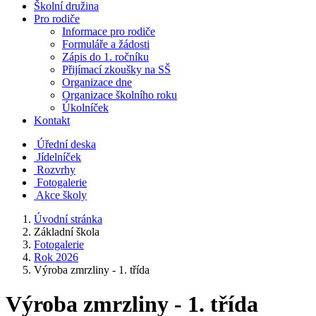
Školní družina
Pro rodiče
Informace pro rodiče
Formuláře a žádosti
Zápis do 1. ročníku
Přijímací zkoušky na SŠ
Organizace dne
Organizace školního roku
Úkolníček
Kontakt
Úřední deska
Jídelníček
Rozvrhy
Fotogalerie
Akce školy
Úvodní stránka
Základní škola
Fotogalerie
Rok 2026
Výroba zmrzliny - 1. třída
Výroba zmrzliny - 1. třída