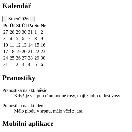
Kalendář
Srpen
2026
Po
Út
St
Čt
Pá
So
Ne
27
28
29
30
31
1
2
3
4
5
6
7
8
9
10
11
12
13
14
15
16
17
18
19
20
21
22
23
24
25
26
27
28
29
30
31
1
2
3
4
5
6
Pranostiky
Pranostika na akt. měsíc
Když je v srpnu ráno hodně rosy, mají z toho radost vosy.
Pranostika na akt. den
Málo plodů v srpnu, málo včel z jara.
Mobilní aplikace