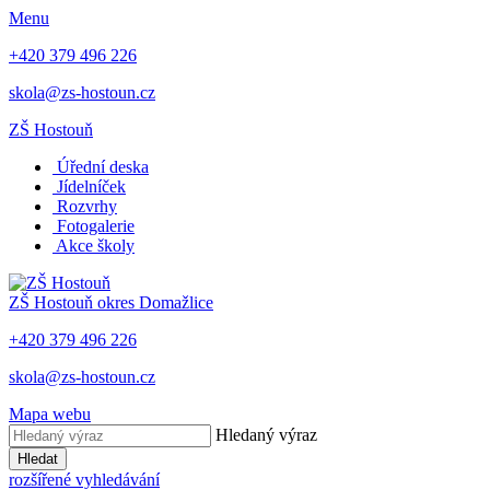
Menu
+420 379 496 226
skola@zs-hostoun.cz
ZŠ Hostouň
Úřední deska
Jídelníček
Rozvrhy
Fotogalerie
Akce školy
ZŠ Hostouň
okres Domažlice
+420 379 496 226
skola@zs-hostoun.cz
Mapa webu
Hledaný výraz
Hledat
rozšířené vyhledávání