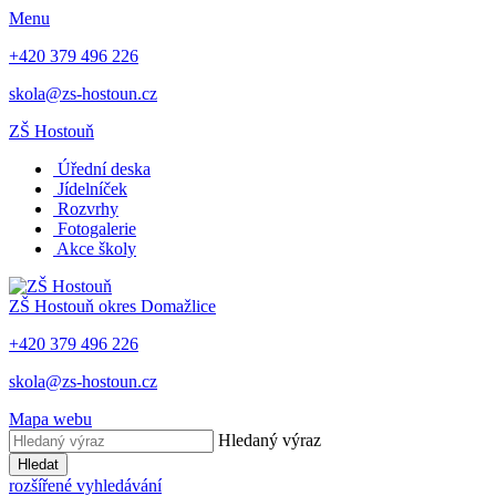
Menu
+420 379 496 226
skola@zs-hostoun.cz
ZŠ Hostouň
Úřední deska
Jídelníček
Rozvrhy
Fotogalerie
Akce školy
ZŠ Hostouň
okres Domažlice
+420 379 496 226
skola@zs-hostoun.cz
Mapa webu
Hledaný výraz
Hledat
rozšířené vyhledávání