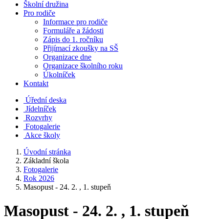
Školní družina
Pro rodiče
Informace pro rodiče
Formuláře a žádosti
Zápis do 1. ročníku
Přijímací zkoušky na SŠ
Organizace dne
Organizace školního roku
Úkolníček
Kontakt
Úřední deska
Jídelníček
Rozvrhy
Fotogalerie
Akce školy
Úvodní stránka
Základní škola
Fotogalerie
Rok 2026
Masopust - 24. 2. , 1. stupeň
Masopust - 24. 2. , 1. stupeň