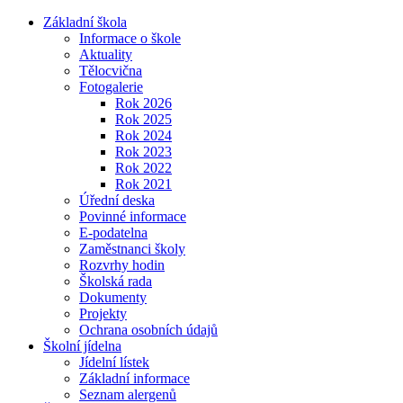
Základní škola
Informace o škole
Aktuality
Tělocvična
Fotogalerie
Rok 2026
Rok 2025
Rok 2024
Rok 2023
Rok 2022
Rok 2021
Úřední deska
Povinné informace
E-podatelna
Zaměstnanci školy
Rozvrhy hodin
Školská rada
Dokumenty
Projekty
Ochrana osobních údajů
Školní jídelna
Jídelní lístek
Základní informace
Seznam alergenů