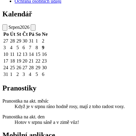
Ochrana osobních údajů
Kalendář
Srpen
2026
Po
Út
St
Čt
Pá
So
Ne
27
28
29
30
31
1
2
3
4
5
6
7
8
9
10
11
12
13
14
15
16
17
18
19
20
21
22
23
24
25
26
27
28
29
30
31
1
2
3
4
5
6
Pranostiky
Pranostika na akt. měsíc
Když je v srpnu ráno hodně rosy, mají z toho radost vosy.
Pranostika na akt. den
Hotov v srpnu sáně a v zimě vůz!
Mobilní aplikace