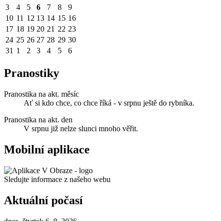
3
4
5
6
7
8
9
10
11
12
13
14
15
16
17
18
19
20
21
22
23
24
25
26
27
28
29
30
31
1
2
3
4
5
6
Pranostiky
Pranostika na akt. měsíc
Ať si kdo chce, co chce říká - v srpnu ještě do rybníka.
Pranostika na akt. den
V srpnu již nelze slunci mnoho věřit.
Mobilní aplikace
Sledujte informace z našeho webu
Aktuální počasí