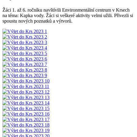
Žáci 1. až 6. ročníku navštívili Environmentální centrum v Krsech
na téma: Kapka vody. Žáci si veškeré aktivity velmi užili. Přivezli si
spoustu nových poznatků a výtvorů.