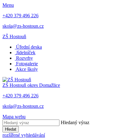
Menu
+420 379 496 226
skola@zs-hostoun.cz
ZŠ Hostouň
Úřední deska
Jídelníček
Rozvrhy
Fotogalerie
Akce školy
ZŠ Hostouň
okres Domažlice
+420 379 496 226
skola@zs-hostoun.cz
Mapa webu
Hledaný výraz
Hledat
rozšířené vyhledávání