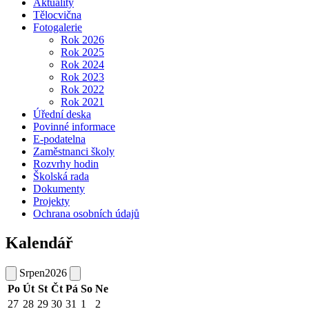
Aktuality
Tělocvična
Fotogalerie
Rok 2026
Rok 2025
Rok 2024
Rok 2023
Rok 2022
Rok 2021
Úřední deska
Povinné informace
E-podatelna
Zaměstnanci školy
Rozvrhy hodin
Školská rada
Dokumenty
Projekty
Ochrana osobních údajů
Kalendář
Srpen
2026
Po
Út
St
Čt
Pá
So
Ne
27
28
29
30
31
1
2