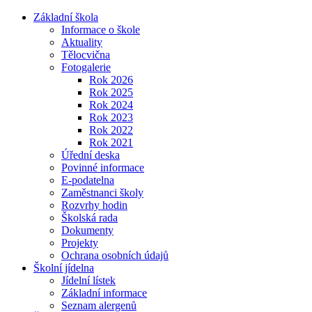
Základní škola
Informace o škole
Aktuality
Tělocvična
Fotogalerie
Rok 2026
Rok 2025
Rok 2024
Rok 2023
Rok 2022
Rok 2021
Úřední deska
Povinné informace
E-podatelna
Zaměstnanci školy
Rozvrhy hodin
Školská rada
Dokumenty
Projekty
Ochrana osobních údajů
Školní jídelna
Jídelní lístek
Základní informace
Seznam alergenů