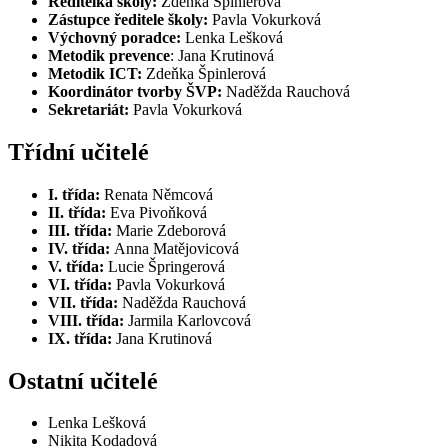
Ředitelka školy:
Zdeňka Špinlerová
Zástupce ředitele školy:
Pavla Vokurková
Vý­chov­ný po­rad­ce:
Len­ka Leš­ko­vá
Metodik
prevence
: Jana Krutinová
Me­to­dik ICT:
Zdeňka Špin­le­ro­vá
Ko­or­di­ná­tor tvor­by ŠVP:
Na­děž­da Rau­cho­vá
Sekretariát:
Pavla Vokurková
Třídní učitelé
I. třída:
Renata Němcová
II. třída:
Eva Pi­voňko­vá
III. třída:
Marie Zdeborová
IV. třída:
An­na Ma­tě­jo­vi­co­vá
V. tří­da:
Lucie Špringerová
VI. třída:
Pavla Vokurková
VII. třída:
Na­děž­da Rau­cho­vá
VIII. třída:
Jar­mi­la Kar­lov­co­vá
IX. třída:
Ja­na Kru­ti­no­vá
Ostatní učitelé
Len­ka Leš­ko­vá
Nikita Kodadová