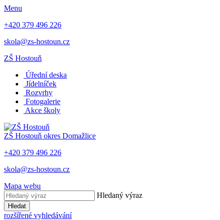
Menu
+420 379 496 226
skola@zs-hostoun.cz
ZŠ Hostouň
Úřední deska
Jídelníček
Rozvrhy
Fotogalerie
Akce školy
ZŠ Hostouň
okres Domažlice
+420 379 496 226
skola@zs-hostoun.cz
Mapa webu
Hledaný výraz
Hledat
rozšířené vyhledávání