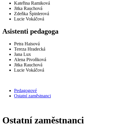
Kateřina Ramiková
Jit­ka Rau­cho­vá
Zdeňka Špinlerová
Lucie Vokáčová
Asistenti pedagoga
Petra Haisová
Tereza Hradecká
Jana Lux
Alena Pivoňková
Jitka Rauchová
Lucie Vokáčová
Pedagogové
Ostatní zaměstnanci
Ostatní zaměstnanci