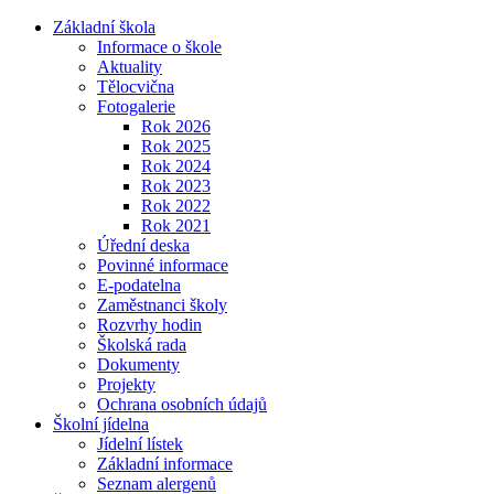
Základní škola
Informace o škole
Aktuality
Tělocvična
Fotogalerie
Rok 2026
Rok 2025
Rok 2024
Rok 2023
Rok 2022
Rok 2021
Úřední deska
Povinné informace
E-podatelna
Zaměstnanci školy
Rozvrhy hodin
Školská rada
Dokumenty
Projekty
Ochrana osobních údajů
Školní jídelna
Jídelní lístek
Základní informace
Seznam alergenů