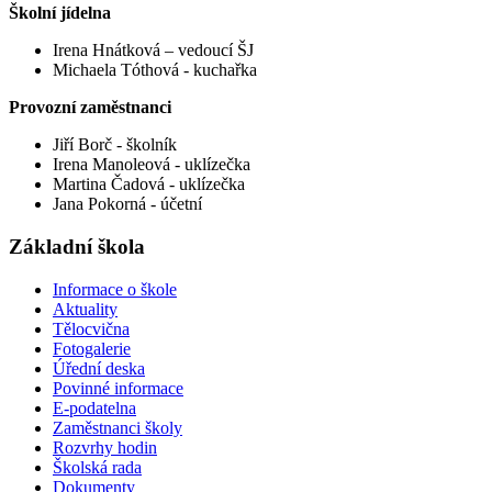
Školní jídelna
Ire­na Hnát­ko­vá – ve­dou­cí ŠJ
Michaela Tóthová - kuchařka
Provozní zaměstnanci
Ji­ří Borč - škol­ník
Ire­na Ma­no­le­o­vá - uklí­zeč­ka
Mar­ti­na Ča­do­vá - uklí­zeč­ka
Jana Pokorná - účetní
Základní škola
Informace o škole
Aktuality
Tělocvična
Fotogalerie
Úřední deska
Povinné informace
E-podatelna
Zaměstnanci školy
Rozvrhy hodin
Školská rada
Dokumenty