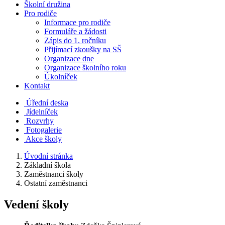
Školní družina
Pro rodiče
Informace pro rodiče
Formuláře a žádosti
Zápis do 1. ročníku
Přijímací zkoušky na SŠ
Organizace dne
Organizace školního roku
Úkolníček
Kontakt
Úřední deska
Jídelníček
Rozvrhy
Fotogalerie
Akce školy
Úvodní stránka
Základní škola
Zaměstnanci školy
Ostatní zaměstnanci
Vedení školy