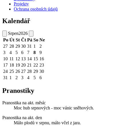
Projekty
Ochrana osobních údajů
Kalendář
Srpen
2026
Po
Út
St
Čt
Pá
So
Ne
27
28
29
30
31
1
2
3
4
5
6
7
8
9
10
11
12
13
14
15
16
17
18
19
20
21
22
23
24
25
26
27
28
29
30
31
1
2
3
4
5
6
Pranostiky
Pranostika na akt. měsíc
Moc hub srpnových - moc vánic sněhových.
Pranostika na akt. den
Málo plodů v srpnu, málo včel z jara.