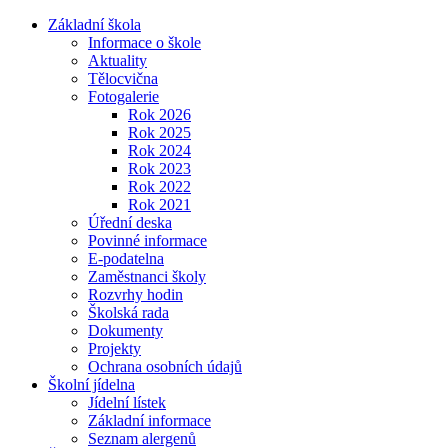
Základní škola
Informace o škole
Aktuality
Tělocvična
Fotogalerie
Rok 2026
Rok 2025
Rok 2024
Rok 2023
Rok 2022
Rok 2021
Úřední deska
Povinné informace
E-podatelna
Zaměstnanci školy
Rozvrhy hodin
Školská rada
Dokumenty
Projekty
Ochrana osobních údajů
Školní jídelna
Jídelní lístek
Základní informace
Seznam alergenů