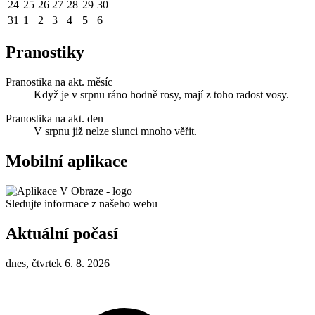
24
25
26
27
28
29
30
31
1
2
3
4
5
6
Pranostiky
Pranostika na akt. měsíc
Když je v srpnu ráno hodně rosy, mají z toho radost vosy.
Pranostika na akt. den
V srpnu již nelze slunci mnoho věřit.
Mobilní aplikace
Sledujte informace z našeho webu
Aktuální počasí
dnes, čtvrtek 6. 8. 2026