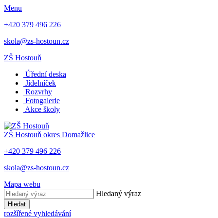
Menu
+420 379 496 226
skola@zs-hostoun.cz
ZŠ Hostouň
Úřední deska
Jídelníček
Rozvrhy
Fotogalerie
Akce školy
ZŠ Hostouň
okres Domažlice
+420 379 496 226
skola@zs-hostoun.cz
Mapa webu
Hledaný výraz
Hledat
rozšířené vyhledávání