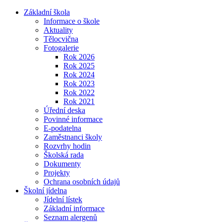
Základní škola
Informace o škole
Aktuality
Tělocvična
Fotogalerie
Rok 2026
Rok 2025
Rok 2024
Rok 2023
Rok 2022
Rok 2021
Úřední deska
Povinné informace
E-podatelna
Zaměstnanci školy
Rozvrhy hodin
Školská rada
Dokumenty
Projekty
Ochrana osobních údajů
Školní jídelna
Jídelní lístek
Základní informace
Seznam alergenů