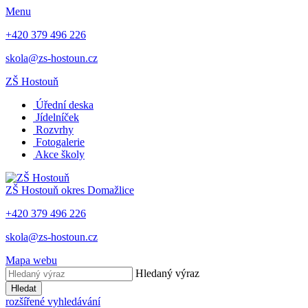
Menu
+420 379 496 226
skola@zs-hostoun.cz
ZŠ Hostouň
Úřední deska
Jídelníček
Rozvrhy
Fotogalerie
Akce školy
ZŠ Hostouň
okres Domažlice
+420 379 496 226
skola@zs-hostoun.cz
Mapa webu
Hledaný výraz
Hledat
rozšířené vyhledávání