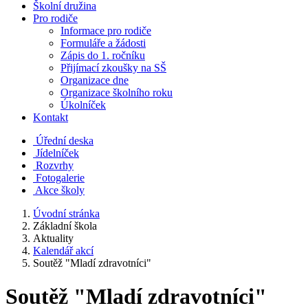
Školní družina
Pro rodiče
Informace pro rodiče
Formuláře a žádosti
Zápis do 1. ročníku
Přijímací zkoušky na SŠ
Organizace dne
Organizace školního roku
Úkolníček
Kontakt
Úřední deska
Jídelníček
Rozvrhy
Fotogalerie
Akce školy
Úvodní stránka
Základní škola
Aktuality
Kalendář akcí
Soutěž "Mladí zdravotníci"
Soutěž "Mladí zdravotníci"