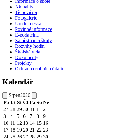
Informace o škole
Aktuality
Tělocvična
Fotogalerie
Úřední deska
Povinné informace
E-podatelna
Zaměstnanci školy
Rozvrhy hodin
Školská rada
Dokumenty
Projekty
Ochrana osobních údajů
Kalendář
Srpen
2026
Po
Út
St
Čt
Pá
So
Ne
27
28
29
30
31
1
2
3
4
5
6
7
8
9
10
11
12
13
14
15
16
17
18
19
20
21
22
23
24
25
26
27
28
29
30