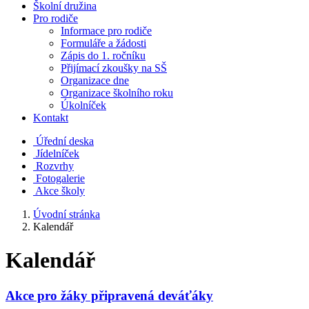
Školní družina
Pro rodiče
Informace pro rodiče
Formuláře a žádosti
Zápis do 1. ročníku
Přijímací zkoušky na SŠ
Organizace dne
Organizace školního roku
Úkolníček
Kontakt
Úřední deska
Jídelníček
Rozvrhy
Fotogalerie
Akce školy
Úvodní stránka
Kalendář
Kalendář
Akce pro žáky připravená deváťáky