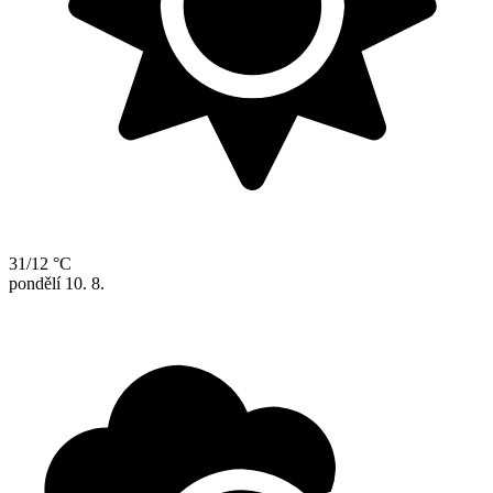
31/12 °C
pondělí
10. 8.