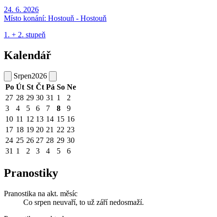
24. 6. 2026
Místo konání:
Hostouň - Hostouň
1. + 2. stupeň
Kalendář
Srpen
2026
Po
Út
St
Čt
Pá
So
Ne
27
28
29
30
31
1
2
3
4
5
6
7
8
9
10
11
12
13
14
15
16
17
18
19
20
21
22
23
24
25
26
27
28
29
30
31
1
2
3
4
5
6
Pranostiky
Pranostika na akt. měsíc
Co srpen neuvaří, to už září nedosmaží.