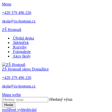
Menu
+420 379 496 226
skola@zs-hostoun.cz
ZŠ Hostouň
Úřední deska
Jídelníček
Rozvrhy
Fotogalerie
Akce školy
ZŠ Hostouň
okres Domažlice
+420 379 496 226
skola@zs-hostoun.cz
Mapa webu
Hledaný výraz
Hledat
rozšířené vyhledávání