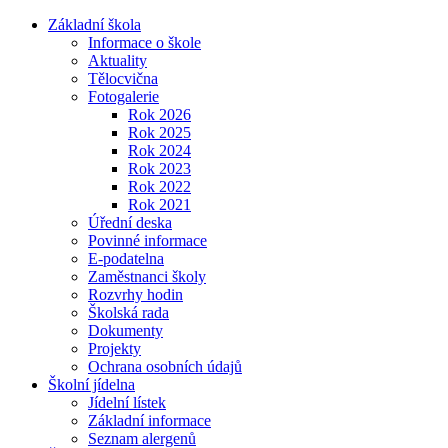
Základní škola
Informace o škole
Aktuality
Tělocvična
Fotogalerie
Rok 2026
Rok 2025
Rok 2024
Rok 2023
Rok 2022
Rok 2021
Úřední deska
Povinné informace
E-podatelna
Zaměstnanci školy
Rozvrhy hodin
Školská rada
Dokumenty
Projekty
Ochrana osobních údajů
Školní jídelna
Jídelní lístek
Základní informace
Seznam alergenů