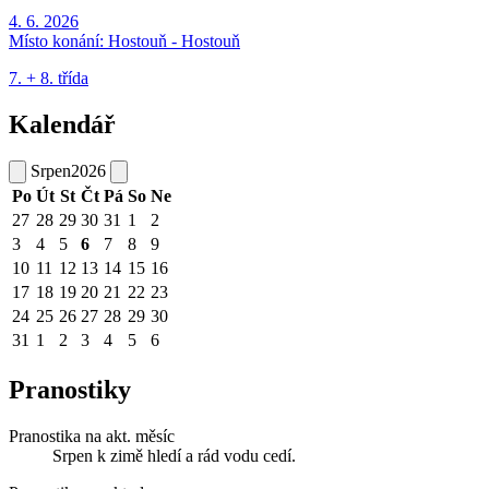
4. 6. 2026
Místo konání:
Hostouň - Hostouň
7. + 8. třída
Kalendář
Srpen
2026
Po
Út
St
Čt
Pá
So
Ne
27
28
29
30
31
1
2
3
4
5
6
7
8
9
10
11
12
13
14
15
16
17
18
19
20
21
22
23
24
25
26
27
28
29
30
31
1
2
3
4
5
6
Pranostiky
Pranostika na akt. měsíc
Srpen k zimě hledí a rád vodu cedí.