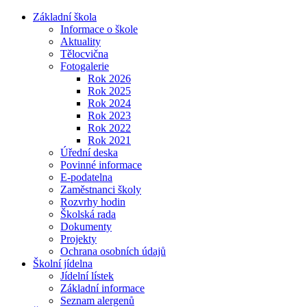
Základní škola
Informace o škole
Aktuality
Tělocvična
Fotogalerie
Rok 2026
Rok 2025
Rok 2024
Rok 2023
Rok 2022
Rok 2021
Úřední deska
Povinné informace
E-podatelna
Zaměstnanci školy
Rozvrhy hodin
Školská rada
Dokumenty
Projekty
Ochrana osobních údajů
Školní jídelna
Jídelní lístek
Základní informace
Seznam alergenů