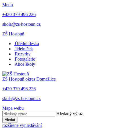
Menu
+420 379 496 226
skola@zs-hostoun.cz
ZŠ Hostouň
Úřední deska
Jídelníček
Rozvrhy
Fotogalerie
Akce školy
ZŠ Hostouň
okres Domažlice
+420 379 496 226
skola@zs-hostoun.cz
Mapa webu
Hledaný výraz
Hledat
rozšířené vyhledávání