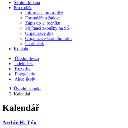
Školní družina
Pro rodiče
Informace pro rodiče
Formuláře a žádosti
Zápis do 1. ročníku
Přijímací zkoušky na SŠ
Organizace dne
Organizace školního roku
Úkolníček
Kontakt
Úřední deska
Jídelníček
Rozvrhy
Fotogalerie
Akce školy
Úvodní stránka
Kalendář
Kalendář
Archiv H. Týn